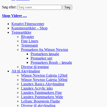
Søg efter:
Søg
Shop Videre …
Kreativt Fitnesscenter
Kunstnerartikler – Shop
Tegneartikler
Blyanter
Fine Liners
Tegnepapir
Promarkers fra Winsor Newton
Promarkers løssalg
Promarker sæt
Promarkers Brush – løssalg
Diverse til tegning
Alt til Akrylmaling
Winsor Newton Galeria 120ml
Winsor Newton Galeria 500ml
Liquitex Basics Akrylmaling
Liquitex Acrylic inks
Liquitex Paintmarkers Fine
Liquitex Paintmarkers Wide
Lefranc Bourgeois Flashe
Diverse til akrylmaling