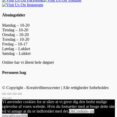
Åbningstider
Mandag – 10-20
Tirsdag – 10-20
Onsdag – 10-20
Torsdag – 10-20
Fredag – 10-17
Lørdag – Lukket
Søndag – Lukket
Online har vi åbent hele døgnet
Personen bag
© Copyright - Kreativtfitnesscenter | Alle rettigheder forbeholdes
Vi anvender cookies for at sikre at vi giver dig den bedst mulige
oplevelse af vores website. Hvis du fortsætter med at bruge dette site
vil vi antage at du er indforstået med det.
Ok
Cookies- og
privatlivspolitik