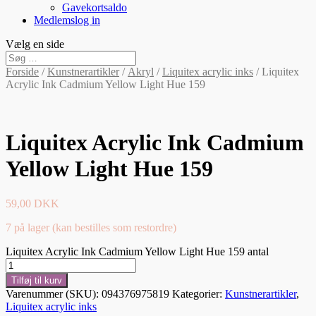
Gavekortsaldo
Medlemslog in
Vælg en side
Forside
/
Kunstnerartikler
/
Akryl
/
Liquitex acrylic inks
/ Liquitex
Acrylic Ink Cadmium Yellow Light Hue 159
Liquitex Acrylic Ink Cadmium
Yellow Light Hue 159
59,00
DKK
7 på lager (kan bestilles som restordre)
Liquitex Acrylic Ink Cadmium Yellow Light Hue 159 antal
Tilføj til kurv
Varenummer (SKU):
094376975819
Kategorier:
Kunstnerartikler
,
Liquitex acrylic inks