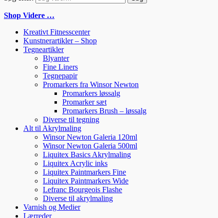
Shop Videre …
Kreativt Fitnesscenter
Kunstnerartikler – Shop
Tegneartikler
Blyanter
Fine Liners
Tegnepapir
Promarkers fra Winsor Newton
Promarkers løssalg
Promarker sæt
Promarkers Brush – løssalg
Diverse til tegning
Alt til Akrylmaling
Winsor Newton Galeria 120ml
Winsor Newton Galeria 500ml
Liquitex Basics Akrylmaling
Liquitex Acrylic inks
Liquitex Paintmarkers Fine
Liquitex Paintmarkers Wide
Lefranc Bourgeois Flashe
Diverse til akrylmaling
Varnish og Medier
Lærreder