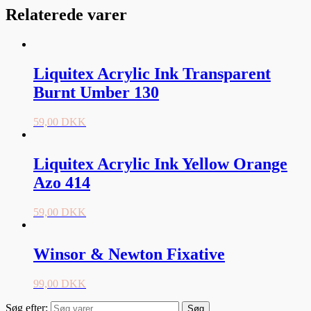
Relaterede varer
Liquitex Acrylic Ink Transparent
Burnt Umber 130
59,00
DKK
Liquitex Acrylic Ink Yellow Orange
Azo 414
59,00
DKK
Winsor & Newton Fixative
99,00
DKK
Søg efter:
Søg