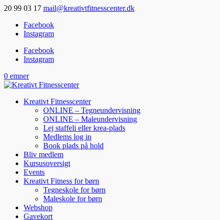
20 99 03 17
mail@kreativtfitnesscenter.dk
Facebook
Instagram
Facebook
Instagram
0 emner
Kreativt Fitnesscenter
ONLINE – Tegneundervisning
ONLINE – Maleundervisning
Lej staffeli eller krea-plads
Medlems log in
Book plads på hold
Bliv medlem
Kursusoversigt
Events
Kreativt Fitness for børn
Tegneskole for børn
Maleskole for børn
Webshop
Gavekort