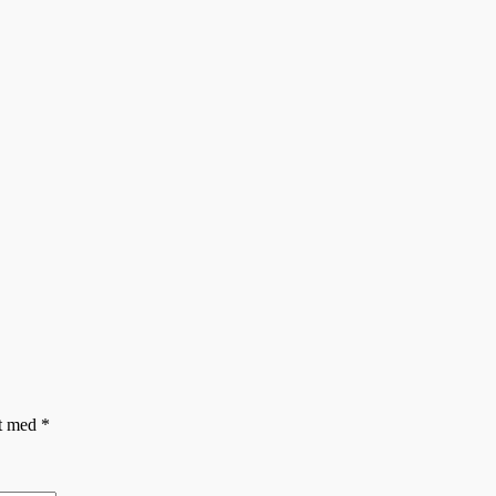
et med
*