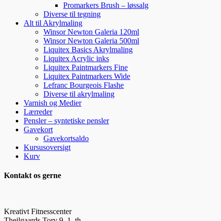
Promarkers Brush – løssalg
Diverse til tegning
Alt til Akrylmaling
Winsor Newton Galeria 120ml
Winsor Newton Galeria 500ml
Liquitex Basics Akrylmaling
Liquitex Acrylic inks
Liquitex Paintmarkers Fine
Liquitex Paintmarkers Wide
Lefranc Bourgeois Flashe
Diverse til akrylmaling
Varnish og Medier
Lærreder
Pensler – syntetiske pensler
Gavekort
Gavekortsaldo
Kursusoversigt
Kurv
Kontakt os gerne
Kreativt Fitnesscenter
Theilgaards Torv 9, 1. th.