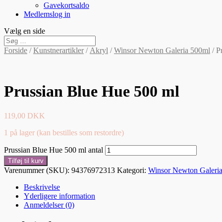
Gavekortsaldo
Medlemslog in
Vælg en side
Forside
/
Kunstnerartikler
/
Akryl
/
Winsor Newton Galeria 500ml
/ P
Prussian Blue Hue 500 ml
119,00
DKK
1 på lager (kan bestilles som restordre)
Prussian Blue Hue 500 ml antal
Tilføj til kurv
Varenummer (SKU):
94376972313
Kategori:
Winsor Newton Galeri
Beskrivelse
Yderligere information
Anmeldelser (0)