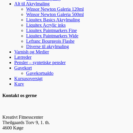
Alt til Akrylmaling
Winsor Newton Galeria 120ml
Winsor Newton Galeria 500ml
Liquitex Basics Akrylmaling
Liquitex Acrylic inks
Liquitex Paintmarkers Fine
Liquitex Paintmarkers Wide
Lefranc Bourgeois Flashe
Diverse til akrylmaling
Varnish og Medier
Lærreder
Pensler – syntetiske pensler
Gavekort
Gavekortsaldo
Kursusoversigt
Kurv
Kontakt os gerne
Kreativt Fitnesscenter
Theilgaards Torv 9, 1. th.
4600 Køge