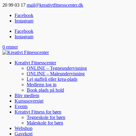
20 99 03 17
mail@kreativtfitnesscenter.dk
Facebook
Instagram
Facebook
Instagram
0 emner
Kreativt Fitnesscenter
ONLINE – Tegneundervisning
ONLINE – Maleundervisning
Lej staffeli eller krea-plads
Medlems log in
Book plads på hold
Bliv medlem
Kursusoversigt
Events
Kreativt Fitness for børn
Tegneskole for børn
Maleskole for børn
Webshop
Gavekort