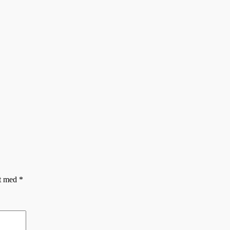
et med
*