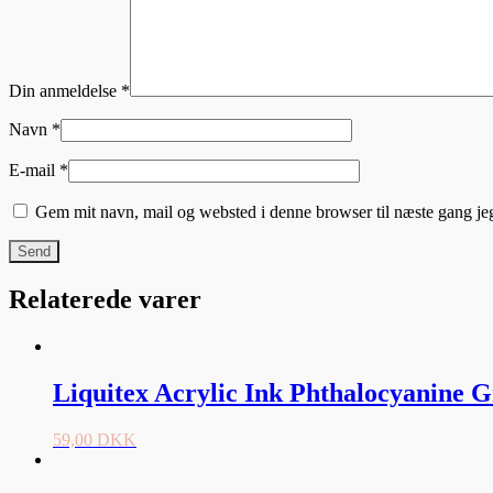
Din anmeldelse
*
Navn
*
E-mail
*
Gem mit navn, mail og websted i denne browser til næste gang j
Relaterede varer
Liquitex Acrylic Ink Phthalocyanine G
59,00
DKK