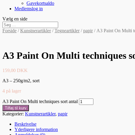
Gavekortsaldo
Medlemslog in
Vælg en side
Forside
/
Kunstnerartikler
/
Tegneartikler
/
papir
/ A3 Paint On Multi t
A3 Paint On Multi techniques s
159,00
DKK
A3 – 250g/m2, sort
4 på lager
A3 Paint On Multi techniques sort antal
Tilføj til kurv
Kategorier:
Kunstnerartikler
,
papir
Beskrivelse
Yderligere information
Anmeldelser (0)